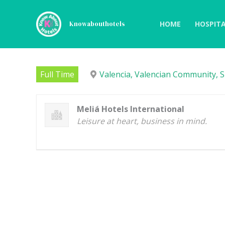
Skip
to
HOME
HOSPITA
Knowabouthotels
content
AYTE CAMARERO DE REST
Full Time
Valencia, Valencian Community, S
Meliá Hotels International
Leisure at heart, business in mind.