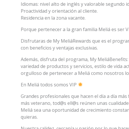
Idiomas: nivel alto de inglés y valorable segundo
Proactividad y orientación al cliente.
Residencia en la zona vacante.
Porque pertenecer a la gran familia Meliá es ser V
Disfrutaras de My MeliáRewards que es el program
con beneficios y ventajas exclusivas.
Además, disfruta del programa, My MeliáBenefits: 
variedad de productos y servicios, estilo de vida act
orgulloso de pertenecer a Meliá como nosotros lo
En Meliá todos somos VIP
Grandes profesionales que hacen el día a día más fá
más veterano, tod@s ell@s reúnen unas cualidade
Meliá sea una oportunidad de crecimiento constan
quieras.
Nuestra calidez, cercanía y pasión por lo que hac